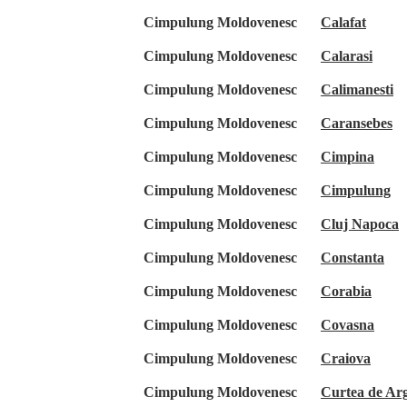
Cimpulung Moldovenesc
Calafat
Cimpulung Moldovenesc
Calarasi
Cimpulung Moldovenesc
Calimanesti
Cimpulung Moldovenesc
Caransebes
Cimpulung Moldovenesc
Cimpina
Cimpulung Moldovenesc
Cimpulung
Cimpulung Moldovenesc
Cluj Napoca
Cimpulung Moldovenesc
Constanta
Cimpulung Moldovenesc
Corabia
Cimpulung Moldovenesc
Covasna
Cimpulung Moldovenesc
Craiova
Cimpulung Moldovenesc
Curtea de Ar