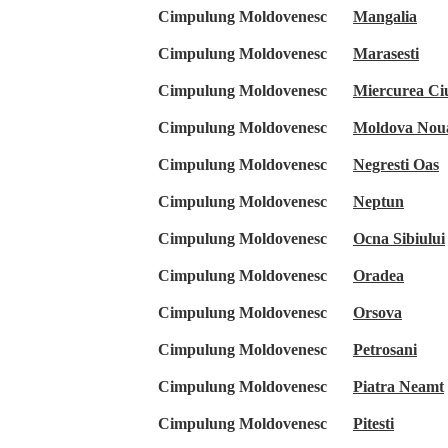
Cimpulung Moldovenesc
Mangalia
Cimpulung Moldovenesc
Marasesti
Cimpulung Moldovenesc
Miercurea Ci
Cimpulung Moldovenesc
Moldova Nou
Cimpulung Moldovenesc
Negresti Oas
Cimpulung Moldovenesc
Neptun
Cimpulung Moldovenesc
Ocna Sibiului
Cimpulung Moldovenesc
Oradea
Cimpulung Moldovenesc
Orsova
Cimpulung Moldovenesc
Petrosani
Cimpulung Moldovenesc
Piatra Neamt
Cimpulung Moldovenesc
Pitesti