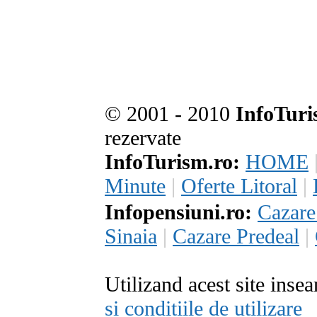
© 2001 - 2010
InfoTuri
rezervate
InfoTurism.ro:
HOME
Minute
|
Oferte Litoral
|
Infopensiuni.ro:
Cazar
Sinaia
|
Cazare Predeal
|
Utilizand acest site inse
si conditiile de utilizare