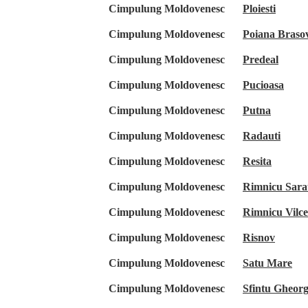
Cimpulung Moldovenesc
Ploiesti
Cimpulung Moldovenesc
Poiana Braso
Cimpulung Moldovenesc
Predeal
Cimpulung Moldovenesc
Pucioasa
Cimpulung Moldovenesc
Putna
Cimpulung Moldovenesc
Radauti
Cimpulung Moldovenesc
Resita
Cimpulung Moldovenesc
Rimnicu Sara
Cimpulung Moldovenesc
Rimnicu Vilc
Cimpulung Moldovenesc
Risnov
Cimpulung Moldovenesc
Satu Mare
Cimpulung Moldovenesc
Sfintu Gheor