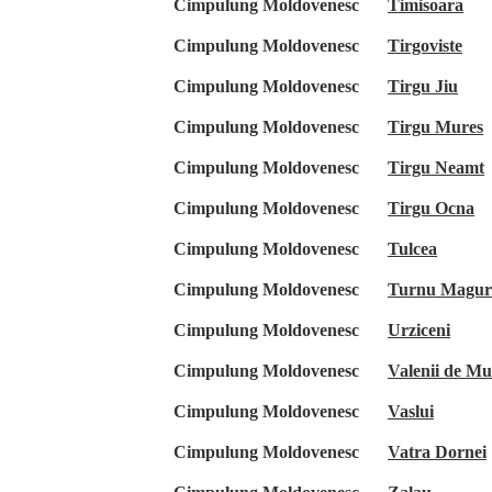
Cimpulung Moldovenesc
Timisoara
Cimpulung Moldovenesc
Tirgoviste
Cimpulung Moldovenesc
Tirgu Jiu
Cimpulung Moldovenesc
Tirgu Mures
Cimpulung Moldovenesc
Tirgu Neamt
Cimpulung Moldovenesc
Tirgu Ocna
Cimpulung Moldovenesc
Tulcea
Cimpulung Moldovenesc
Turnu Magur
Cimpulung Moldovenesc
Urziceni
Cimpulung Moldovenesc
Valenii de Mu
Cimpulung Moldovenesc
Vaslui
Cimpulung Moldovenesc
Vatra Dornei