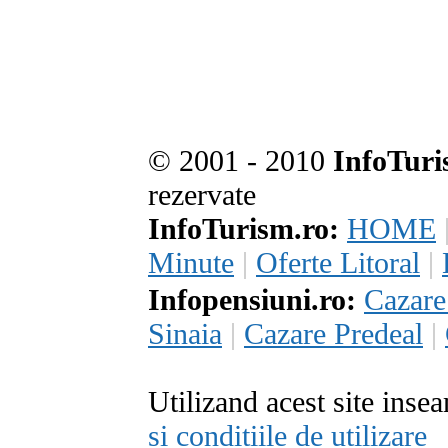
© 2001 - 2010
InfoTuri
rezervate
InfoTurism.ro:
HOME
Minute
|
Oferte Litoral
|
Infopensiuni.ro:
Cazar
Sinaia
|
Cazare Predeal
|
Utilizand acest site inse
si conditiile de utilizare