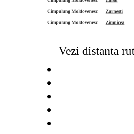
Cimpulung Moldovenesc
Zalau
Cimpulung Moldovenesc
Zarnesti
Cimpulung Moldovenesc
Zimnicea
Vezi distanta r