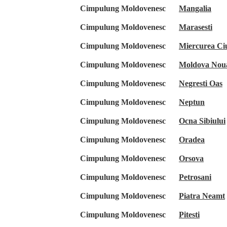
Cimpulung Moldovenesc
Mangalia
Cimpulung Moldovenesc
Marasesti
Cimpulung Moldovenesc
Miercurea Ci
Cimpulung Moldovenesc
Moldova Nou
Cimpulung Moldovenesc
Negresti Oas
Cimpulung Moldovenesc
Neptun
Cimpulung Moldovenesc
Ocna Sibiului
Cimpulung Moldovenesc
Oradea
Cimpulung Moldovenesc
Orsova
Cimpulung Moldovenesc
Petrosani
Cimpulung Moldovenesc
Piatra Neamt
Cimpulung Moldovenesc
Pitesti