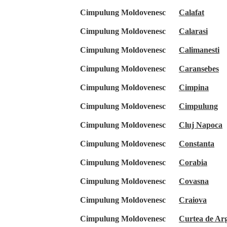
Cimpulung Moldovenesc
Calafat
Cimpulung Moldovenesc
Calarasi
Cimpulung Moldovenesc
Calimanesti
Cimpulung Moldovenesc
Caransebes
Cimpulung Moldovenesc
Cimpina
Cimpulung Moldovenesc
Cimpulung
Cimpulung Moldovenesc
Cluj Napoca
Cimpulung Moldovenesc
Constanta
Cimpulung Moldovenesc
Corabia
Cimpulung Moldovenesc
Covasna
Cimpulung Moldovenesc
Craiova
Cimpulung Moldovenesc
Curtea de Ar