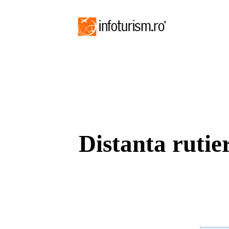
Distanta ruti