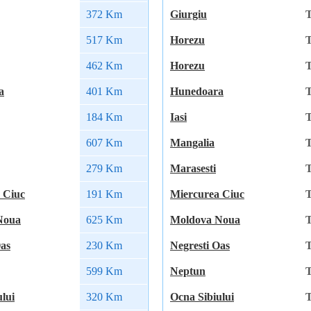
372 Km
Giurgiu
T
517 Km
Horezu
T
462 Km
Horezu
T
a
401 Km
Hunedoara
T
184 Km
Iasi
T
607 Km
Mangalia
T
279 Km
Marasesti
T
 Ciuc
191 Km
Miercurea Ciuc
T
Noua
625 Km
Moldova Noua
T
Oas
230 Km
Negresti Oas
T
599 Km
Neptun
T
lui
320 Km
Ocna Sibiului
T