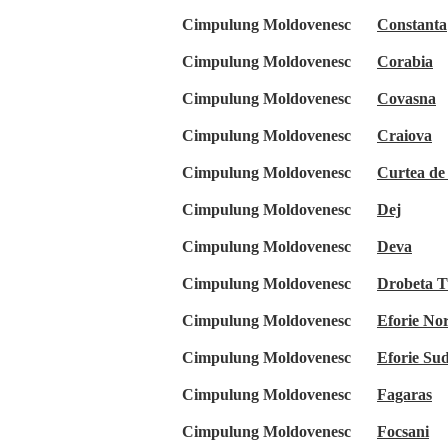
Cimpulung Moldovenesc
Constanta
Cimpulung Moldovenesc
Corabia
Cimpulung Moldovenesc
Covasna
Cimpulung Moldovenesc
Craiova
Cimpulung Moldovenesc
Curtea de
Cimpulung Moldovenesc
Dej
Cimpulung Moldovenesc
Deva
Cimpulung Moldovenesc
Drobeta T
Cimpulung Moldovenesc
Eforie No
Cimpulung Moldovenesc
Eforie Su
Cimpulung Moldovenesc
Fagaras
Cimpulung Moldovenesc
Focsani