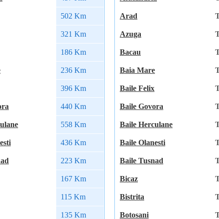
502 Km
Arad
T
321 Km
Azuga
T
186 Km
Bacau
T
e
236 Km
Baia Mare
T
396 Km
Baile Felix
T
ora
440 Km
Baile Govora
T
culane
558 Km
Baile Herculane
T
esti
436 Km
Baile Olanesti
T
nad
223 Km
Baile Tusnad
T
167 Km
Bicaz
T
115 Km
Bistrita
T
135 Km
Botosani
T