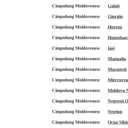
Cimpulung Moldovenesc
Galati
Cimpulung Moldovenesc
Giurgiu
Cimpulung Moldovenesc
Horezu
Cimpulung Moldovenesc
Hunedoar
Cimpulung Moldovenesc
Iasi
Cimpulung Moldovenesc
Mangalia
Cimpulung Moldovenesc
Marasesti
Cimpulung Moldovenesc
Miercurea
Cimpulung Moldovenesc
Moldova 
Cimpulung Moldovenesc
Negresti 
Cimpulung Moldovenesc
Neptun
Cimpulung Moldovenesc
Ocna Sibiu