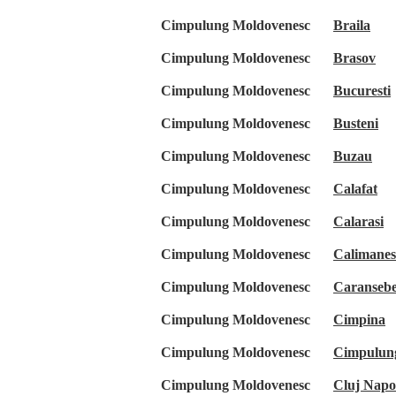
Cimpulung Moldovenesc
Braila
Cimpulung Moldovenesc
Brasov
Cimpulung Moldovenesc
Bucuresti
Cimpulung Moldovenesc
Busteni
Cimpulung Moldovenesc
Buzau
Cimpulung Moldovenesc
Calafat
Cimpulung Moldovenesc
Calarasi
Cimpulung Moldovenesc
Calimanes
Cimpulung Moldovenesc
Caranseb
Cimpulung Moldovenesc
Cimpina
Cimpulung Moldovenesc
Cimpulun
Cimpulung Moldovenesc
Cluj Napo