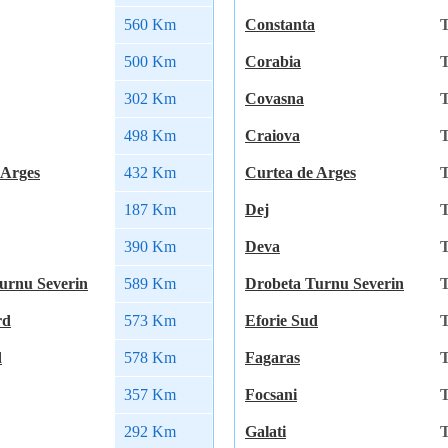
560 Km
Constanta
T
500 Km
Corabia
T
302 Km
Covasna
T
498 Km
Craiova
T
 Arges
432 Km
Curtea de Arges
T
187 Km
Dej
T
390 Km
Deva
T
urnu Severin
589 Km
Drobeta Turnu Severin
T
rd
573 Km
Eforie Sud
T
d
578 Km
Fagaras
T
357 Km
Focsani
T
292 Km
Galati
T