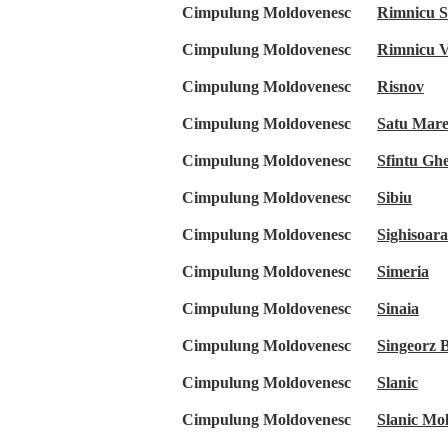
Cimpulung Moldovenesc
Rimnicu S
Cimpulung Moldovenesc
Rimnicu V
Cimpulung Moldovenesc
Risnov
Cimpulung Moldovenesc
Satu Mar
Cimpulung Moldovenesc
Sfintu Gh
Cimpulung Moldovenesc
Sibiu
Cimpulung Moldovenesc
Sighisoara
Cimpulung Moldovenesc
Simeria
Cimpulung Moldovenesc
Sinaia
Cimpulung Moldovenesc
Singeorz 
Cimpulung Moldovenesc
Slanic
Cimpulung Moldovenesc
Slanic Mo