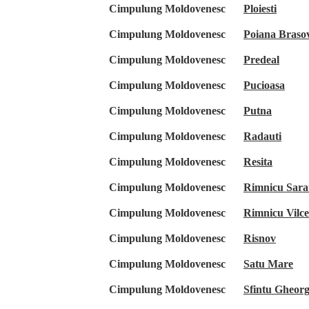
Cimpulung Moldovenesc
Ploiesti
Cimpulung Moldovenesc
Poiana Braso
Cimpulung Moldovenesc
Predeal
Cimpulung Moldovenesc
Pucioasa
Cimpulung Moldovenesc
Putna
Cimpulung Moldovenesc
Radauti
Cimpulung Moldovenesc
Resita
Cimpulung Moldovenesc
Rimnicu Sara
Cimpulung Moldovenesc
Rimnicu Vilc
Cimpulung Moldovenesc
Risnov
Cimpulung Moldovenesc
Satu Mare
Cimpulung Moldovenesc
Sfintu Gheor