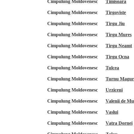
Cimpulung Moldovenesc
Timisoara
Cimpulung Moldovenesc
Tirgoviste
Cimpulung Moldovenesc
Tirgu Jiu
Cimpulung Moldovenesc
Tirgu Mures
Cimpulung Moldovenesc
Tirgu Neamt
Cimpulung Moldovenesc
Tirgu Ocna
Cimpulung Moldovenesc
Tulcea
Cimpulung Moldovenesc
Turnu Magur
Cimpulung Moldovenesc
Urziceni
Cimpulung Moldovenesc
Valenii de Mu
Cimpulung Moldovenesc
Vaslui
Cimpulung Moldovenesc
Vatra Dornei