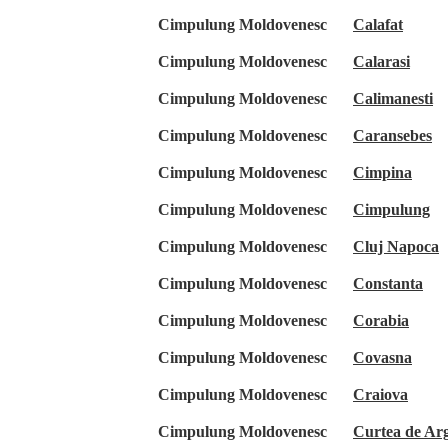
Cimpulung Moldovenesc
Calafat
Cimpulung Moldovenesc
Calarasi
Cimpulung Moldovenesc
Calimanesti
Cimpulung Moldovenesc
Caransebes
Cimpulung Moldovenesc
Cimpina
Cimpulung Moldovenesc
Cimpulung
Cimpulung Moldovenesc
Cluj Napoca
Cimpulung Moldovenesc
Constanta
Cimpulung Moldovenesc
Corabia
Cimpulung Moldovenesc
Covasna
Cimpulung Moldovenesc
Craiova
Cimpulung Moldovenesc
Curtea de Ar