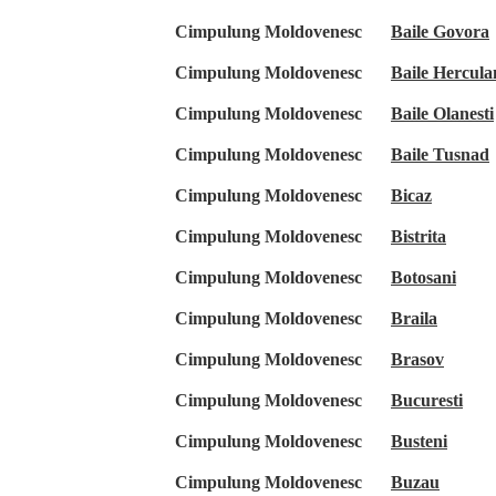
Cimpulung Moldovenesc
Baile Govora
Cimpulung Moldovenesc
Baile Hercula
Cimpulung Moldovenesc
Baile Olanesti
Cimpulung Moldovenesc
Baile Tusnad
Cimpulung Moldovenesc
Bicaz
Cimpulung Moldovenesc
Bistrita
Cimpulung Moldovenesc
Botosani
Cimpulung Moldovenesc
Braila
Cimpulung Moldovenesc
Brasov
Cimpulung Moldovenesc
Bucuresti
Cimpulung Moldovenesc
Busteni
Cimpulung Moldovenesc
Buzau