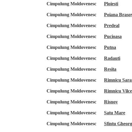
Cimpulung Moldovenesc
Ploiesti
Cimpulung Moldovenesc
Poiana Braso
Cimpulung Moldovenesc
Predeal
Cimpulung Moldovenesc
Pucioasa
Cimpulung Moldovenesc
Putna
Cimpulung Moldovenesc
Radauti
Cimpulung Moldovenesc
Resita
Cimpulung Moldovenesc
Rimnicu Sara
Cimpulung Moldovenesc
Rimnicu Vilc
Cimpulung Moldovenesc
Risnov
Cimpulung Moldovenesc
Satu Mare
Cimpulung Moldovenesc
Sfintu Gheor