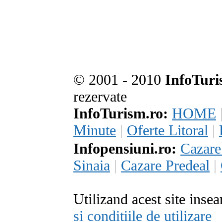
© 2001 - 2010
InfoTuri
rezervate
InfoTurism.ro:
HOME
Minute
|
Oferte Litoral
|
Infopensiuni.ro:
Cazar
Sinaia
|
Cazare Predeal
|
Utilizand acest site inse
si conditiile de utilizare