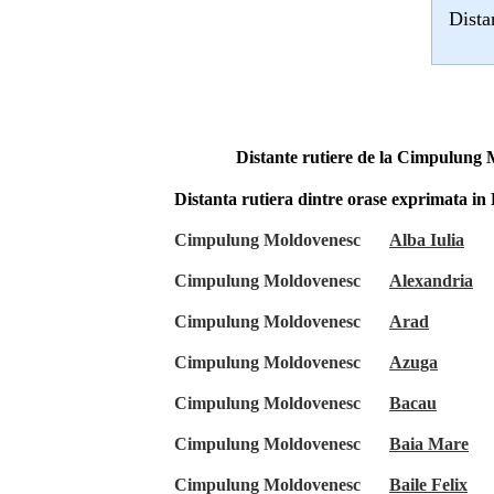
Dista
Distante rutiere de la Cimpulung 
Distanta rutiera dintre orase exprimata i
Cimpulung Moldovenesc
Alba Iulia
Cimpulung Moldovenesc
Alexandria
Cimpulung Moldovenesc
Arad
Cimpulung Moldovenesc
Azuga
Cimpulung Moldovenesc
Bacau
Cimpulung Moldovenesc
Baia Mare
Cimpulung Moldovenesc
Baile Felix