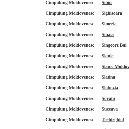
Cimpulung Moldovenesc
Sibiu
Cimpulung Moldovenesc
Sighisoara
Cimpulung Moldovenesc
Simeria
Cimpulung Moldovenesc
Sinaia
Cimpulung Moldovenesc
Singeorz Bai
Cimpulung Moldovenesc
Slanic
Cimpulung Moldovenesc
Slanic Moldo
Cimpulung Moldovenesc
Slatina
Cimpulung Moldovenesc
Slobozia
Cimpulung Moldovenesc
Sovata
Cimpulung Moldovenesc
Suceava
Cimpulung Moldovenesc
Techirghiol