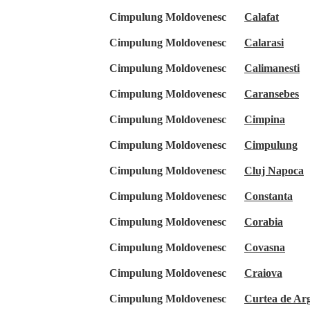
Cimpulung Moldovenesc
Calafat
Cimpulung Moldovenesc
Calarasi
Cimpulung Moldovenesc
Calimanesti
Cimpulung Moldovenesc
Caransebes
Cimpulung Moldovenesc
Cimpina
Cimpulung Moldovenesc
Cimpulung
Cimpulung Moldovenesc
Cluj Napoca
Cimpulung Moldovenesc
Constanta
Cimpulung Moldovenesc
Corabia
Cimpulung Moldovenesc
Covasna
Cimpulung Moldovenesc
Craiova
Cimpulung Moldovenesc
Curtea de Ar