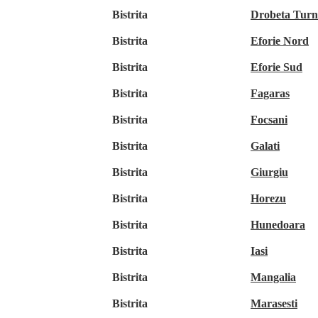
Bistrita
Drobeta Turn
Bistrita
Eforie Nord
Bistrita
Eforie Sud
Bistrita
Fagaras
Bistrita
Focsani
Bistrita
Galati
Bistrita
Giurgiu
Bistrita
Horezu
Bistrita
Hunedoara
Bistrita
Iasi
Bistrita
Mangalia
Bistrita
Marasesti