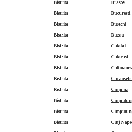
Bistrita
Brasov
Bistrita
Bucuresti
Bistrita
Busteni
Bistrita
Buzau
Bistrita
Calafat
Bistrita
Calarasi
Bistrita
Calimanes
Bistrita
Caranseb
Bistrita
Cimpina
Bistrita
Cimpulun
Bistrita
Cimpulun
Bistrita
Cluj Napo