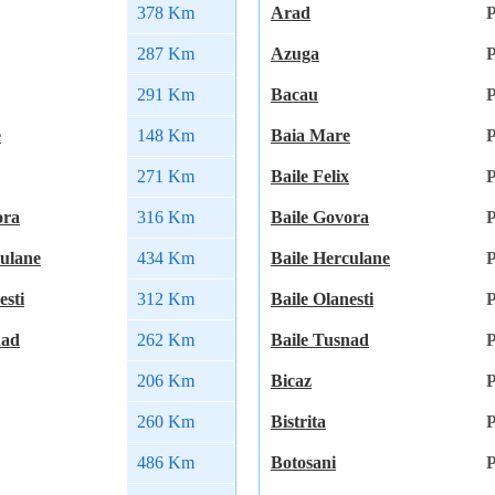
378 Km
Arad
P
287 Km
Azuga
P
291 Km
Bacau
P
e
148 Km
Baia Mare
P
271 Km
Baile Felix
P
ora
316 Km
Baile Govora
P
culane
434 Km
Baile Herculane
P
esti
312 Km
Baile Olanesti
P
nad
262 Km
Baile Tusnad
P
206 Km
Bicaz
P
260 Km
Bistrita
P
486 Km
Botosani
P