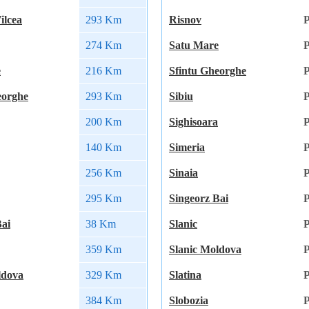
ilcea
293 Km
Risnov
P
274 Km
Satu Mare
P
e
216 Km
Sfintu Gheorghe
P
eorghe
293 Km
Sibiu
P
200 Km
Sighisoara
P
140 Km
Simeria
P
256 Km
Sinaia
P
295 Km
Singeorz Bai
P
Bai
38 Km
Slanic
P
359 Km
Slanic Moldova
P
ldova
329 Km
Slatina
P
384 Km
Slobozia
P