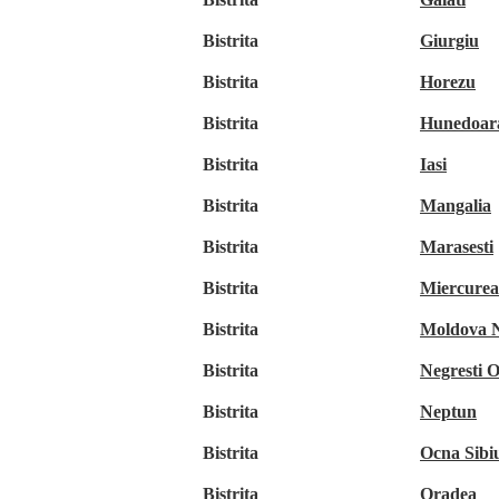
Bistrita
Giurgiu
Bistrita
Horezu
Bistrita
Hunedoar
Bistrita
Iasi
Bistrita
Mangalia
Bistrita
Marasesti
Bistrita
Miercurea
Bistrita
Moldova 
Bistrita
Negresti 
Bistrita
Neptun
Bistrita
Ocna Sibiu
Bistrita
Oradea