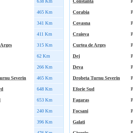
638 Km
Constanta
P
465 Km
Corabia
P
341 Km
Covasna
P
411 Km
Craiova
P
 Arges
315 Km
Curtea de Arges
P
62 Km
Dej
P
266 Km
Deva
P
urnu Severin
465 Km
Drobeta Turnu Severin
P
rd
648 Km
Eforie Sud
P
d
653 Km
Fagaras
P
240 Km
Focsani
P
396 Km
Galati
P
476 Km
Giurgiu
P