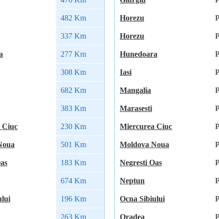
482 Km
Horezu
P
337 Km
Horezu
P
a
277 Km
Hunedoara
P
308 Km
Iasi
P
682 Km
Mangalia
P
383 Km
Marasesti
P
 Ciuc
230 Km
Miercurea Ciuc
P
Noua
501 Km
Moldova Noua
P
Oas
183 Km
Negresti Oas
P
674 Km
Neptun
P
lui
196 Km
Ocna Sibiului
P
263 Km
Oradea
P