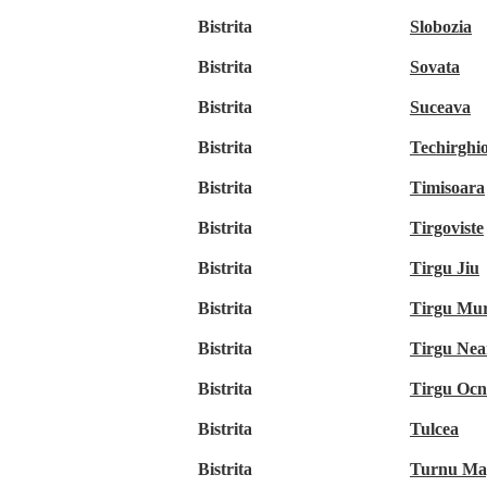
Bistrita
Slobozia
Bistrita
Sovata
Bistrita
Suceava
Bistrita
Techirghio
Bistrita
Timisoara
Bistrita
Tirgoviste
Bistrita
Tirgu Jiu
Bistrita
Tirgu Mu
Bistrita
Tirgu Ne
Bistrita
Tirgu Oc
Bistrita
Tulcea
Bistrita
Turnu Ma