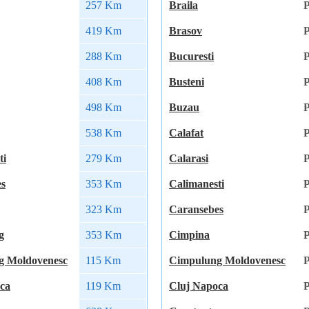
257 Km
Braila
P
419 Km
Brasov
P
288 Km
Bucuresti
P
408 Km
Busteni
P
498 Km
Buzau
P
538 Km
Calafat
P
ti
279 Km
Calarasi
P
es
353 Km
Calimanesti
P
323 Km
Caransebes
P
g
353 Km
Cimpina
P
g Moldovenesc
115 Km
Cimpulung Moldovenesc
P
ca
119 Km
Cluj Napoca
P