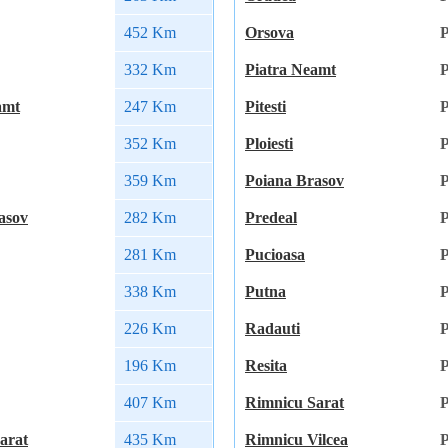
452 Km
Orsova
P
332 Km
Piatra Neamt
P
amt
247 Km
Pitesti
P
352 Km
Ploiesti
P
359 Km
Poiana Brasov
P
asov
282 Km
Predeal
P
281 Km
Pucioasa
P
338 Km
Putna
P
226 Km
Radauti
P
196 Km
Resita
P
407 Km
Rimnicu Sarat
P
arat
435 Km
Rimnicu Vilcea
P