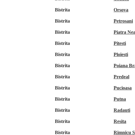
Bistrita
Orsova
Bistrita
Petrosani
Bistrita
Piatra Ne
Bistrita
Pitesti
Bistrita
Ploiesti
Bistrita
Poiana Br
Bistrita
Predeal
Bistrita
Pucioasa
Bistrita
Putna
Bistrita
Radauti
Bistrita
Resita
Bistrita
Rimnicu S