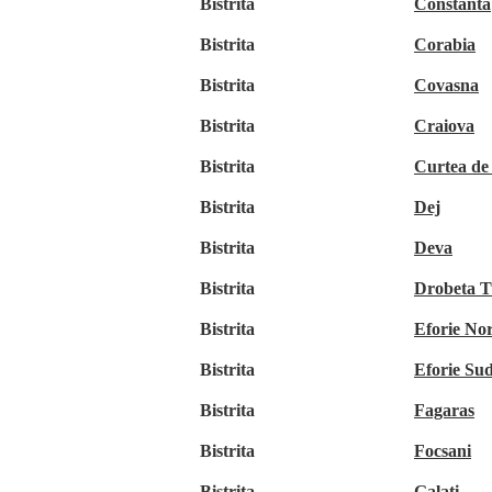
Bistrita
Constanta
Bistrita
Corabia
Bistrita
Covasna
Bistrita
Craiova
Bistrita
Curtea de
Bistrita
Dej
Bistrita
Deva
Bistrita
Drobeta T
Bistrita
Eforie No
Bistrita
Eforie Su
Bistrita
Fagaras
Bistrita
Focsani
Bistrita
Galati