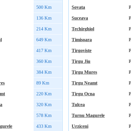
500 Km
Sovata
P
136 Km
Suceava
P
214 Km
Techirghiol
P
l
649 Km
Timisoara
P
417 Km
Tirgoviste
P
360 Km
Tirgu Jiu
P
384 Km
Tirgu Mures
P
res
89 Km
Tirgu Neamt
P
amt
220 Km
Tirgu Ocna
P
na
320 Km
Tulcea
P
578 Km
Turnu Magurele
P
gurele
433 Km
Urziceni
P