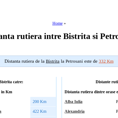
Home
»
anta rutiera intre Bistrita si Petr
Distanta rutiera de la
la
este de
Bistrita
Petrosani
332 Km
istrita catre:
Distante rut
a in Km
Distanta rutiera dintre orase
200 Km
Alba Iulia
P
a
422 Km
Alexandria
P