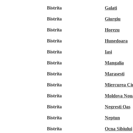
Bistrita
Galati
Bistrita
Giurgiu
Bistrita
Horezu
Bistrita
Hunedoara
Bistrita
Iasi
Bistrita
Mangalia
Bistrita
Marasesti
Bistrita
Miercurea Ci
Bistrita
Moldova Nou
Bistrita
Negresti Oas
Bistrita
Neptun
Bistrita
Ocna Sibiului