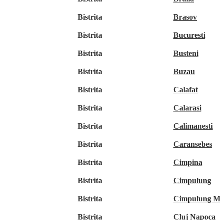
Bistrita
Brasov
Bistrita
Bucuresti
Bistrita
Busteni
Bistrita
Buzau
Bistrita
Calafat
Bistrita
Calarasi
Bistrita
Calimanesti
Bistrita
Caransebes
Bistrita
Cimpina
Bistrita
Cimpulung
Bistrita
Cimpulung M
Bistrita
Cluj Napoca