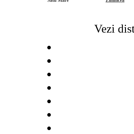
Satu Mare
Zimnicea
Vezi dis