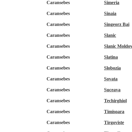
Caransebes
Simeria
Caransebes
Sinaia
Caransebes
Singeorz Bai
Caransebes
Slanic
Caransebes
Slanic Moldo
Caransebes
Slatina
Caransebes
Slobozia
Caransebes
Sovata
Caransebes
Suceava
Caransebes
Techirghiol
Caransebes
Timisoara
Caransebes
Tirgoviste