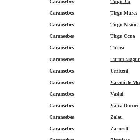
Caransebes
Tirgu Jiu
Caransebes
Tirgu Mures
Caransebes
Tirgu Neamt
Caransebes
Tirgu Ocna
Caransebes
Tulcea
Caransebes
Turnu Magur
Caransebes
Urziceni
Caransebes
Valenii de Mu
Caransebes
Vaslui
Caransebes
Vatra Dornei
Caransebes
Zalau
Caransebes
Zarnesti