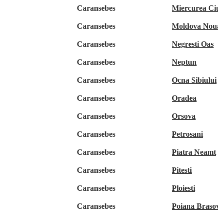
Caransebes
Miercurea Ci
Caransebes
Moldova Nou
Caransebes
Negresti Oas
Caransebes
Neptun
Caransebes
Ocna Sibiului
Caransebes
Oradea
Caransebes
Orsova
Caransebes
Petrosani
Caransebes
Piatra Neamt
Caransebes
Pitesti
Caransebes
Ploiesti
Caransebes
Poiana Braso